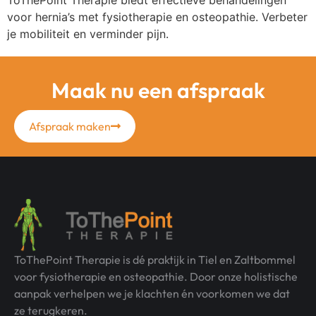
voor hernia’s met fysiotherapie en osteopathie. Verbeter
je mobiliteit en verminder pijn.
Volgende
→
Maak nu een afspraak
Afspraak maken
ToThePoint Therapie is dé praktijk in Tiel en Zaltbommel
voor fysiotherapie en osteopathie. Door onze holistische
aanpak verhelpen we je klachten én voorkomen we dat
ze terugkeren.