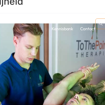
jheid
t Training
Behandelingen
Over ons
Kennisbank
Contact