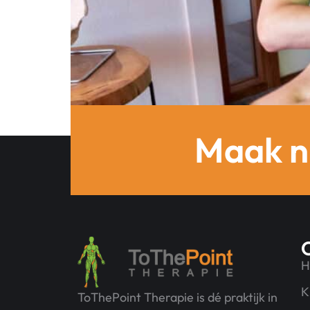
Fysiotherapie is een breed begrip maar wat ho
Maak n
H
K
ToThePoint Therapie is dé praktijk in