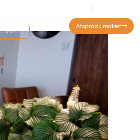
+316 23926668
Afspraak maken