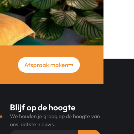
siotherapie in dit artikel.
Afspraak maken
Blijf op de hoogte
n
We houden je graag op de hoogte van
ons laatste nieuws.