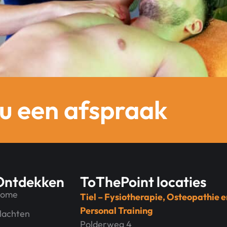
udt het nou precies in? Lees alles wat je moet weten over fy
u een afspraak
Ontdekken
ToThePoint locaties
ome
Tiel – Fysiotherapie, Osteopathie e
Personal Training
lachten
Polderweg 4