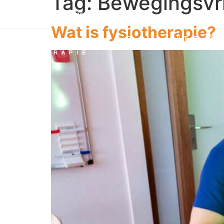
Tag:
Bewegingsvri
info@tothepointtherapie.nl
Wat is fysiotherapie?
Trainingen bij ToThePoin