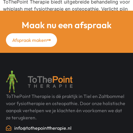
ToThePoint Therapie biedt uitgebreide behandeling voor
whiplash met fysiotherapie en osteopathie. Verlicht pijn
en bevorder je herstel.
Maak nu een afspraak
Afspraak maken
ToThePoint Therapie is dé praktijk in Tiel en Zaltbommel
voor fysiotherapie en osteopathie. Door onze holistische
aanpak verhelpen we je klachten én voorkomen we dat
ze terugkeren.
info@tothepointtherapie.nl