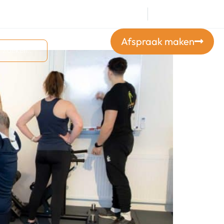
+316 23926668
Afspraak maken