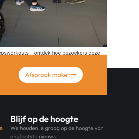
roepsworkouts – ontdek hoe bezoekers deze
Afspraak maken
Blijf op de hoogte
n
We houden je graag op de hoogte van
ons laatste nieuws.