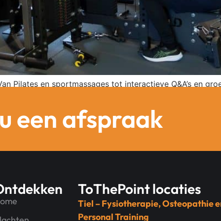
 Van Pilates en sportmassages tot interactieve Q&A’s en g
u een afspraak
Ontdekken
ToThePoint locaties
ome
Tiel – Fysiotherapie, Osteopathie e
Personal Training
lachten