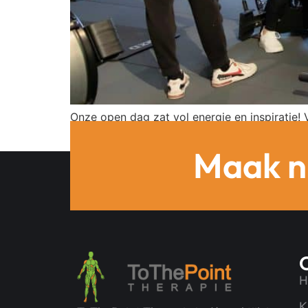
Onze open dag zat vol energie en inspiratie!
sportieve dag hebben beleefd.
Maak n
H
K