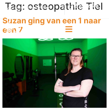
Tag:
osteopathie Tiel
+316 23926668
info@tothepointthera
pie.nl
Suzan ging van een 1 naar
een 7