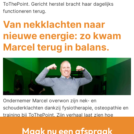
ToThePoint. Gericht herstel bracht haar dagelijks
functioneren terug.
Van nekklachten naar
nieuwe energie: zo kwam
Marcel terug in balans.
Ondernemer Marcel overwon zijn nek- en
schouderklachten dankzij fysiotherapie, osteopathie en
training bij ToThePoint. Zijn verhaal laat zien hoe
gezondheid de basis vormt voor duurzaam succes.
Maak nu een afspraak